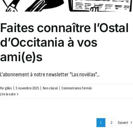
Faites connaître l’Ostal
d’Occitania à vos
ami(e)s
L'abonnement à notre newsletter "Las novèlas"…
sur
Par
gilles
|
5 novembre 2025
|
Non classé
|
Commentaires fermés
Faites
Lire la suite
connaître
l’Ostal
d’Occitania
à
1
2
Suivant
vos
ami(e)s