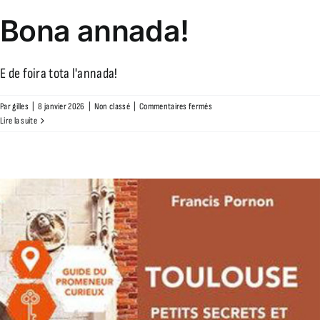
Bona annada!
E de foira tota l'annada!
sur
Par
gilles
|
8 janvier 2026
|
Non classé
|
Commentaires fermés
Bona
Lire la suite
annada!