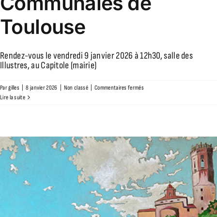
Communales de
Toulouse
Rendez-vous le vendredi 9 janvier 2026 à 12h30, salle des
Illustres, au Capitole (mairie)
sur
Par
gilles
|
8 janvier 2026
|
Non classé
|
Commentaires fermés
Invitation
Lire la suite
à
la
Commémoration
de
la
signature
de
la
Charte
des
Libertés
Communales