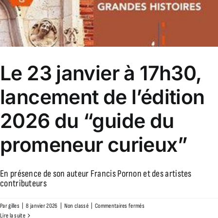
Le 23 janvier à 17h30,
lancement de l’édition
2026 du “guide du
promeneur curieux”
En présence de son auteur Francis Pornon et des artistes
contributeurs
sur
Par
gilles
|
8 janvier 2026
|
Non classé
|
Commentaires fermés
Le
Lire la suite