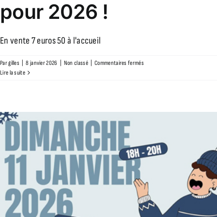
pour 2026 !
En vente 7 euros 50 à l'accueil
sur
Par
gilles
|
8 janvier 2026
|
Non classé
|
Commentaires fermés
Votre
Lire la suite
“Must
Have”
pour
2026
!