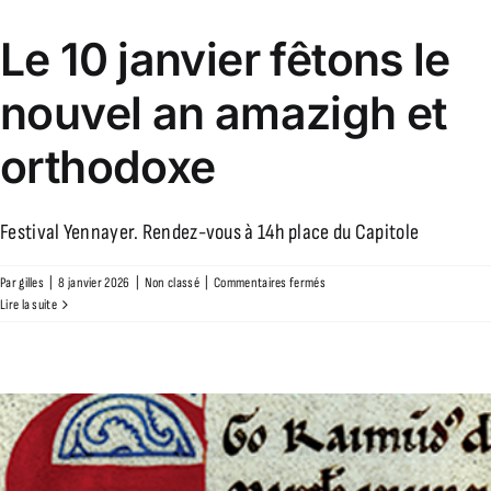
Le 10 janvier fêtons le
nouvel an amazigh et
orthodoxe
Festival Yennayer. Rendez-vous à 14h place du Capitole
sur
Par
gilles
|
8 janvier 2026
|
Non classé
|
Commentaires fermés
Le
Lire la suite
10
janvier
fêtons
le
nouvel
an
amazigh
et