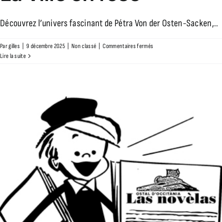
Découvrez l’univers fascinant de Pétra Von der Osten-Sacken,..
sur
Par
gilles
|
9 décembre 2025
|
Non classé
|
Commentaires fermés
La
Lire la suite
ville
en
rose