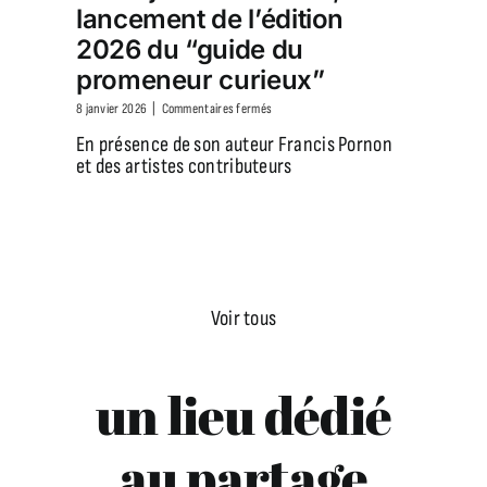
lancement de l’édition
2026 du “guide du
promeneur curieux”
sur
8 janvier 2026
|
Commentaires fermés
Le
En présence de son auteur Francis Pornon
23
et des artistes contributeurs
janvier
à
17h30,
lancement
de
l’édition
2026
Voir tous
du
“guide
du
promeneur
un lieu dédié
curieux”
au partage