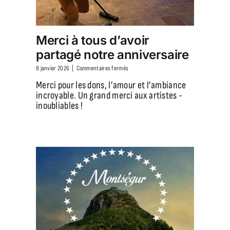
Merci à tous d’avoir
partagé notre anniversaire
sur
8 janvier 2026
|
Commentaires fermés
Merci
Merci pour les dons, l’amour et l’ambiance
à
incroyable. Un grand merci aux artistes -
tous
inoubliables !
d’avoir
partagé
notre
anniversaire