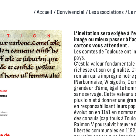
/ Accueil
/ Convivencia!
/ Les associations
/ Le 
L’invitation sera exigée à 
image ou mieux passer à l’ac
cartons vous attendent.
Les comtes de Toulouse ont im
pays.
C’est la valeur fondamentale 
richesse et son originalité. 
romain qui a imprégné notre
(Narbonnaise, Wisigoths, Comt
grandeur d’âme, égalité homm
sans servage. Cette valeur a 
plus loin et à donner une gra
en responsabilisant leurs pop
évolution en 1141 en nommant 
des consuls (capitouls à Toul
Raimon V poursuivit l’œuvre d
libertés communales en 1152.