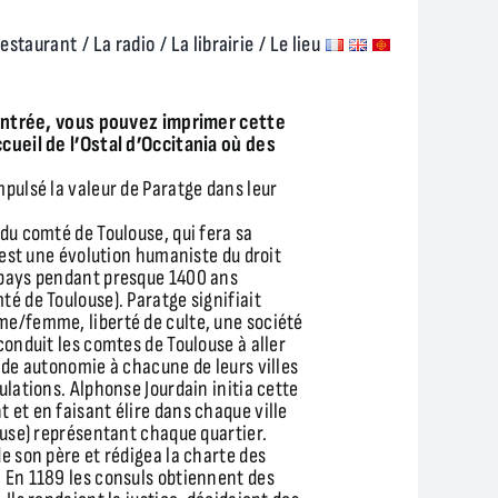
restaurant
/ La radio
/ La librairie
/ Le lieu
l’entrée, vous pouvez imprimer cette
cueil de l’Ostal d’Occitania où des
pulsé la valeur de Paratge dans leur
du comté de Toulouse, qui fera sa
C’est une évolution humaniste du droit
 pays pendant presque 1400 ans
é de Toulouse). Paratge signifiait
e/femme, liberté de culte, une société
conduit les comtes de Toulouse à aller
nde autonomie à chacune de leurs villes
ulations. Alphonse Jourdain initia cette
et en faisant élire dans chaque ville
ouse) représentant chaque quartier.
e son père et rédigea la charte des
 En 1189 les consuls obtiennent des